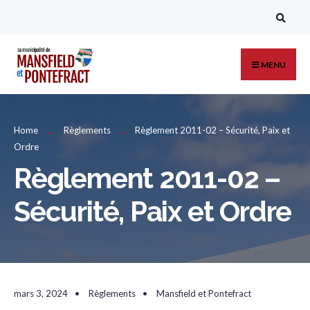
Search
Skip
for:
to
content
MENU
Home
Règlements
Règlement 2011-02 – Sécurité, Paix et
Ordre
Règlement 2011-02 –
Sécurité, Paix et Ordre
mars 3, 2024
•
Règlements
•
Mansfield et Pontefract