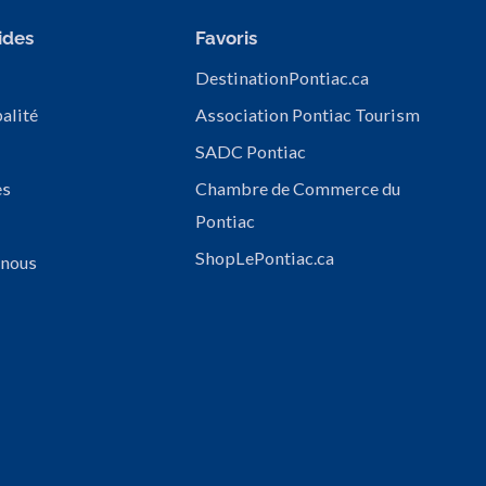
ides
Favoris
DestinationPontiac.ca
alité
Association Pontiac Tourism
SADC Pontiac
es
Chambre de Commerce du
Pontiac
ShopLePontiac.ca
 nous