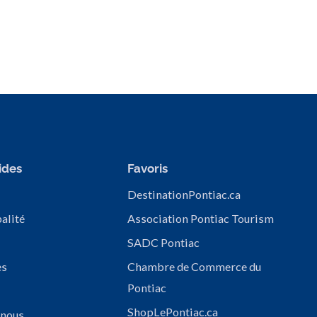
ides
Favoris
DestinationPontiac.ca
alité
Association Pontiac Tourism
SADC Pontiac
es
Chambre de Commerce du
Pontiac
ShopLePontiac.ca
 nous