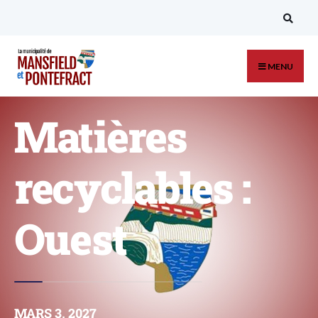
MENU
Matières
recyclables :
Ouest
MARS 3, 2027