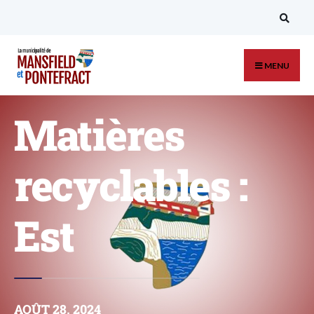
MENU
Matières
recyclables :
Est
AOÛT 28, 2024