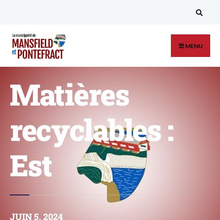
MENU
Matières
recyclables :
Est
JUIN 5, 2024