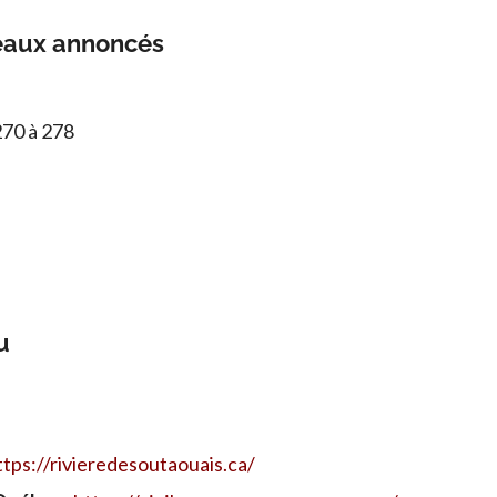
eaux annoncés
270 à 278
u
ttps://rivieredesoutaouais.ca/