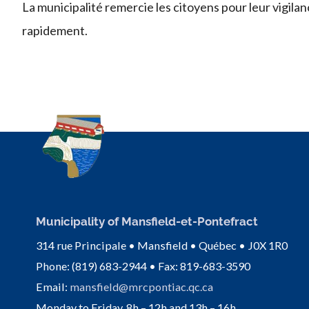
La municipalité remercie les citoyens pour leur vigila
rapidement.
Municipality of Mansfield-et-Pontefract
314 rue Principale • Mansfield • Québec • J0X 1R0
Phone: (819) 683-2944 • Fax: 819-683-3590
Email:
mansfield@mrcpontiac.qc.ca
Monday to Friday, 8h – 12h and 13h – 16h