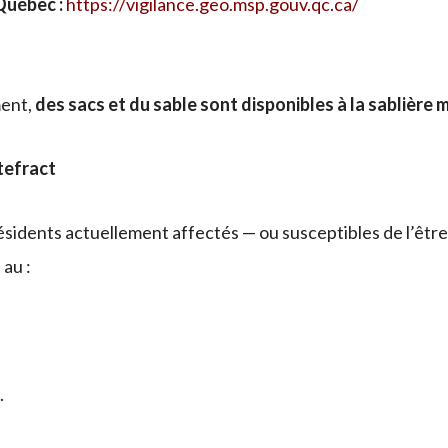
Québec :
https://vigilance.geo.msp.gouv.qc.ca/
ment,
des sacs et du sable sont disponibles à la sablière 
tefract
résidents actuellement affectés — ou susceptibles de l’être —
au :
.