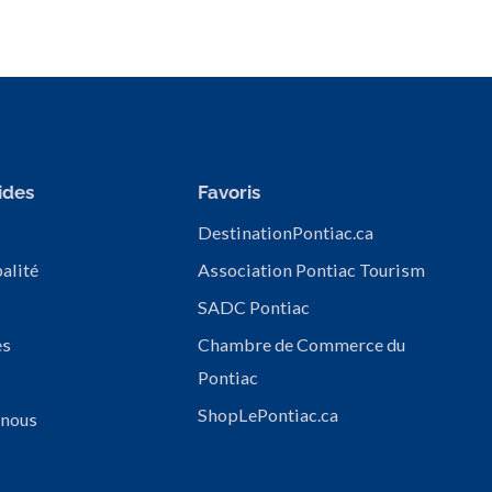
ides
Favoris
DestinationPontiac.ca
alité
Association Pontiac Tourism
SADC Pontiac
es
Chambre de Commerce du
Pontiac
ShopLePontiac.ca
 nous