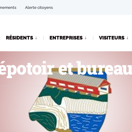
énements
Alerte citoyens
RÉSIDENTS
ENTREPRISES
VISITEURS
épotoir et burea