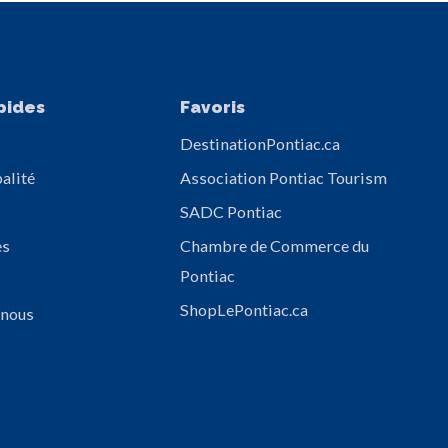
pides
Favoris
DestinationPontiac.ca
alité
Association Pontiac Tourism
SADC Pontiac
es
Chambre de Commerce du
Pontiac
ShopLePontiac.ca
 nous