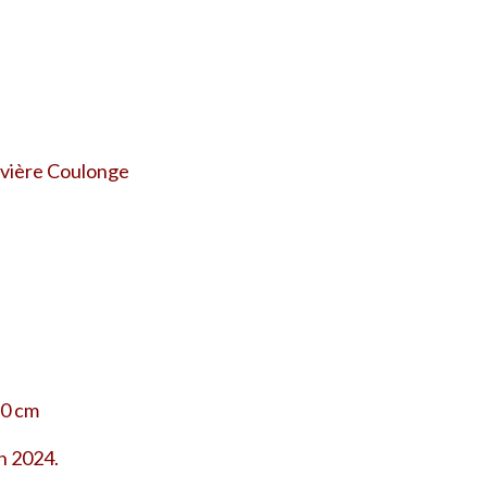
rivière Coulonge
50 cm
n 2024.