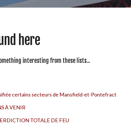
und here
something interesting from these lists...
nifiée certains secteurs de Mansfield-et-Pontefract
S À VENIR
TERDICTION TOTALE DE FEU