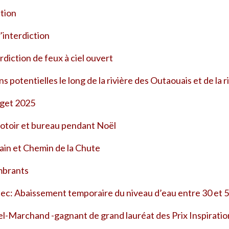
ction
l’interdiction
erdiction de feux à ciel ouvert
s potentielles le long de la rivière des Outaouais et de la 
dget 2025
potoir et bureau pendant Noël
ain et Chemin de la Chute
mbrants
ec: Abaissement temporaire du niveau d’eau entre 30 et 
el-Marchand -gagnant de grand lauréat des Prix Inspiratio