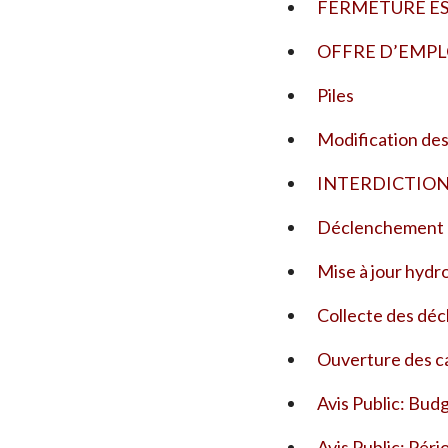
FERMETURE ES
OFFRE D’EMPLO
Piles
Modification des
INTERDICTION 
Déclenchement d
Mise à jour hydr
Collecte des déc
Ouverture des ca
Avis Public: Bud
Avis Public: Pér