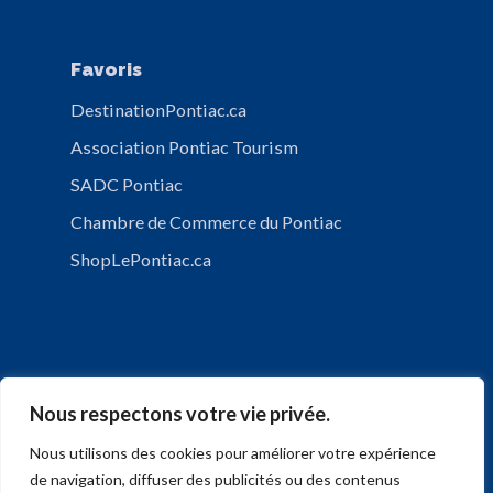
Favoris
DestinationPontiac.ca
Association Pontiac Tourism
SADC Pontiac
Chambre de Commerce du Pontiac
ShopLePontiac.ca
Nous respectons votre vie privée.
Nous utilisons des cookies pour améliorer votre expérience
POLITIQUE DE CONFIDENTIALITÉ
de navigation, diffuser des publicités ou des contenus