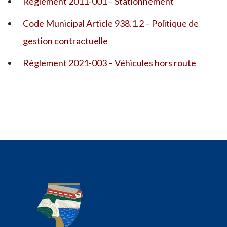
Règlement 2011-001 – Stationnement
Code Municipal Article 938.1.2 – Politique de
gestion contractuelle
Règlement 2021-003 – Véhicules hors route