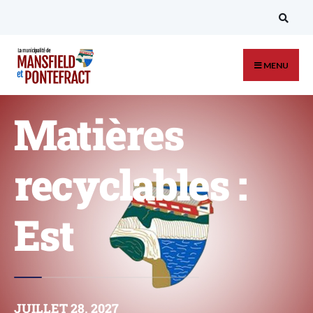
MENU
Matières
recyclables :
Est
JUILLET 28, 2027