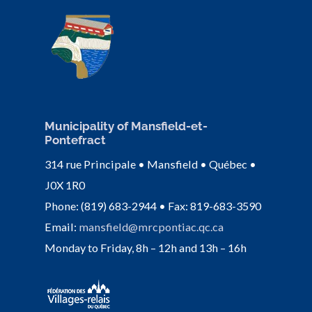
Municipality of Mansfield-et-
Pontefract
314 rue Principale • Mansfield • Québec •
J0X 1R0
Phone: (819) 683-2944 • Fax: 819-683-3590
Email:
mansfield@mrcpontiac.qc.ca
Monday to Friday, 8h – 12h and 13h – 16h